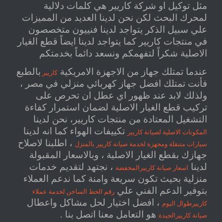
مثل توكيل او شركة كاريير هي كلمات دلالية
لمحرك البحث لكن نحن لدينا العديد من المميزات
علي سبيل الذكر يتواجد لدينا فنييون متخصصون
في منتجات كاريير كما يتواجد لدينا ايضاً قطع الغيار
الاصلية شكراً لتفهمكم ونسعد دائماً بخدمتكم
عندما تمتلك جهاز من الاجهزة الامريكية
بالطبع
كاريير
فأنت تمتلك افضل جهاز كهربائي منزلي في مصر ،
ولذلك لابد عند ظهور اي عطل ان تحرص على
تركيب قطع الغيار الاصلية لضمان استمرار كفاءة
التشغيل المعتادة من منتجات كاريير، نحن لدينا
تكييفات الهواء كما انه لدينا
المكونات الاصلية لصيانة كاريير
، اطلبنا لاصلاح
سيارات متنقلة ومجهزة لخدمة صيانة كاريير بالمنزل
جهازك بقطع الغيار الاصلية ، وبالاسعار المقبولة
لدينا
، نجتهد لتقديم خدمات
اسعار صيانة كارييرالمخفضة
منزلية بحيث تكون سريعة وامنة كما ندعم العملاء
بتوفير الدعم الفني علي
رقم الخط الساخن لخدمة عملاء
، افضل اختيار لحل مشاكل واعطال
كارييرطوال اليوم
هو التعامل معنا اتصل بنا .
صيانة كارييرالجيدة