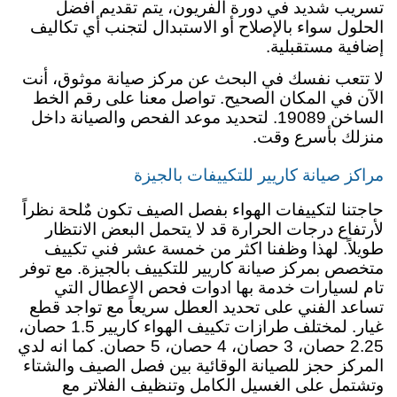
تسريب شديد في دورة الفريون، يتم تقديم أفضل
الحلول سواء بالإصلاح أو الاستبدال لتجنب أي تكاليف
إضافية مستقبلية.
لا تتعب نفسك في البحث عن مركز صيانة موثوق، أنت
الآن في المكان الصحيح. تواصل معنا على رقم الخط
الساخن 19089. لتحديد موعد الفحص والصيانة داخل
منزلك بأسرع وقت.
مراكز صيانة كاريير للتكييفات بالجيزة
حاجتنا لتكييفات الهواء بفصل الصيف تكون مٌلحة نظراً
لأرتفاع درجات الحرارة قد لا يتحمل البعض الانتظار
طويلاً. لهذا وظفنا اكثر من خمسة عشر فني تكييف
متخصص بمركز صيانة كاريير للتكييف بالجيزة. مع توفر
تام لسيارات خدمة بها ادوات فحص الاعطال التي
تساعد الفني على تحديد العطل سريعاً مع تواجد قطع
غيار. لمختلف طرازات تكييف الهواء كاريير 1.5 حصان،
2.25 حصان، 3 حصان، 4 حصان، 5 حصان. كما انه لدي
المركز حجز للصيانة الوقائية بين فصل الصيف والشتاء
وتشتمل على الغسيل الكامل وتنظيف الفلاتر مع