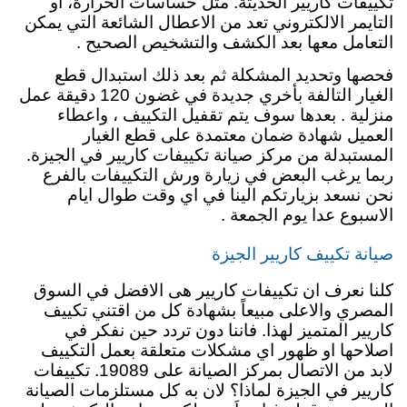
تكييفات كاريير الحديثة. مثل حساسات الحرارة، او
التايمر الالكتروني تعد من الاعطال الشائعة التي يمكن
التعامل معها بعد الكشف والتشخيص الصحيح .
فحصها وتحديد المشكلة ثم بعد ذلك استبدال قطع
الغيار التالفة بأخري جديدة في غضون 120 دقيقة عمل
منزلية . بعدها سوف يتم تقفيل التكييف ، واعطاء
العميل شهادة ضمان معتمدة على قطع الغيار
المستبدلة من مركز صيانة تكييفات كاريير في الجيزة.
ربما يرغب البعض في زيارة ورش التكييفات بالفرع
نحن نسعد بزيارتكم الينا في اي وقت طوال ايام
الاسبوع عدا يوم الجمعة .
صيانة تكييف كاريير الجيزة
كلنا نعرف ان تكييفات كاريير هى الافضل في السوق
المصري والاعلى مبيعاً بشهادة كل من اقتني
تكييف
كاريير المتميز لهذا. فاننا دون تردد حين نفكر في
اصلاحها او ظهور اي مشكلات متعلقة بعمل التكييف
لابد من الاتصال بمركز الصيانة على 19089. تكييفات
كاريير في الجيزة لماذا؟ لان به كل مستلزمات الصيانة