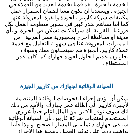
الخدمة بالجيزة. لقد قمنا بخدمة العديد من العملاء في
الجيزة ، ويسعدنا ان تكون معنا لضمان استمرار عمل
مكييفات شركة كاريير بالجودة والقوة المعروفة عنها ،
كما اننا نساهم بقدر كبير في تطوير منظومة العمل بكل
فروعنا . القريبة لك سواء كنت تسكن في الجيزة او بأي
مدينة او محافظة اخرى بجمهورية مصر العربية . من
المميزات المعروفة عنا هي سهولة التعامل مع خدمة
عملاء كاريير. الجيزة هم سيتحدثون معك وسوف
يحاولون تقديم الحلول لعودة جهازك كما كان بقدر
المستطاع .
الصيانة الوقائية لجهازك من كاريير الجيزة
يمكن أن يؤدي إجراء الفحوصات الوقائية المنتظمة
لأجهزة كاريير إلى إطالة عمر جهازك، والأهم من ذلك
انك سوف توفر الكثير. من المال اعلم جيداً عزيزي
المستخدم لمنتجات شركة كاريير. بأن الصيانة الوقائية
ستبقي جهازك دائماً
على المسار الصحيح. ولهذا فأننا
نواظب دوماً على تذكير العميل بأهمية هذا الإجراء