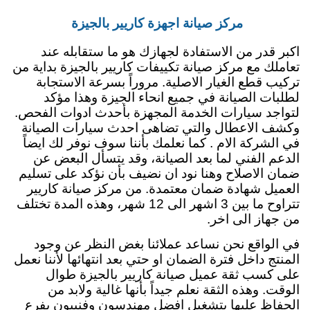
مركز صيانة اجهزة كاريير بالجيزة
اكبر قدر من الاستفادة لجهازك هو ما ستقابله عند
تعاملك مع مركز صيانة تكييفات كاريير بالجيزة بداية من
تركيب قطع الغيار الاصلية. مروراً بسرعة الاستجابة
لطلبات الصيانة في جميع انحاء الجيزة وهذا مؤكد
لتواجد سيارات الخدمة المجهزة بأحدث ادوات الفحص.
وكشف الاعطال والتي تضاهى احدث سيارات الصيانة
في الشركة الام . كما نعلمك بأننا سوف نوفر لك ايضاً
الدعم الفني لما بعد الصيانة، وقد يتسأل البعض عن
ضمان الاصلاح وهنا نود ان نضيف بأن نؤكد على تسليم
العميل شهادة ضمان معتمدة. من مركز صيانة كاريير
تتراوح ما بين 3 اشهر الى 12 شهر، وهذه المدة تختلف
من جهاز الى اخر.
في الواقع نحن نساعد عملائنا بغض النظر عن وجود
المنتج داخل فترة الضمان او حتي بعد انتهائها لأننا نعمل
على كسب ثقة عميل صيانة كاريير بالجيزة طوال
الوقت. وهذه الثقة نعلم جيداً بأنها غالية ولابد من
الحفاظ عليها بتشغيل افضل مهندسون وفنييون بفرع