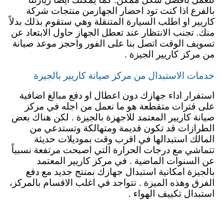
بالفرع اذا كنت تود احضار
ال
جهازمن منتجات شركة
كاريير او اطلب السيارة المتنقلة وهي ستقوم بذلك بدلاً
منك. تجنب الانتظار عند تعطل الجهاز حاول الابتعاد عن
تسويف الوقت اتصل بنا على الفور واحجز موعد صيانة
من مركز كاريير الجيزة .
خدمات الاستبدال من مركز صيانة كاريير بالجيزة
استفرار اداء جهازك دون اعطال او دفع مبالغ اضافية
على فترات متقطعة هو ما نعمل من اجله في مركز
صيانة كاريير المعتمد للاجهزة بالجيزة . لكن هناك بعض
الطرازات قد تكون قديمة ومتهالكة وتستدعي من
المالك استبدالها في اقرب وقت بموديلات حديثة
تتماشي مع درجات الحرارة التي اصبحت مرتفعة نسبياً
عن السنوات الماضية . في مركز كاريير المعتمد
بالجيزة امكانية استبدال جهازك بمنتج جديد مع دفع
الفرق وهذه الميزة . تتواجد في اغلب الاقسام بالمركز،
استبدال تكييف الهواء .