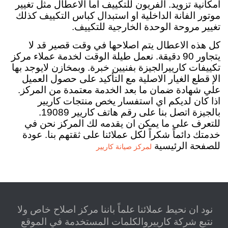
امكانية تزويد. الفريون للتكييف اما الاعطال مثل تغيير
موتور الفانة الداخلية او استبدال كباس التكييف كذلك
تغيير مروحة
الوحدة الخارجية للتكييف.
كل هذه الاعطال يتم اصلاحها في وقت قصير قد لا
يتجاور 90 دقيقة. نعمل طيلة الوقت لخدمة عملاء مركز
تكييفات كارييرالجيزة بفنيين خبرة. وبمخازن لايوجد بها
الإ قطع الغيار الاصلية مع التأكيد على حصول العميل
علي شهادة ضمان ما بعد الخدمة معتمدة من المركز.
اذا كان لديكم اي استفسار يخص منتجات كاريير
بالجيزة اتصل بنا على رقم هاتف كاريير 19089.
للتعرف على ما يمكن ان يقدمه لك المركز نحن في
خدمتك دائماً شكراً لكل عملائنا على ثقتهم بنا. عودة
للصفحة الرئيسية
لمركز صيانة كاريير
نود ان نحيط عملائنا علماً باننا مركز اصلاح خاص ولا
نتبع شركة كارييروالكلمات المستخدمة في الموقع