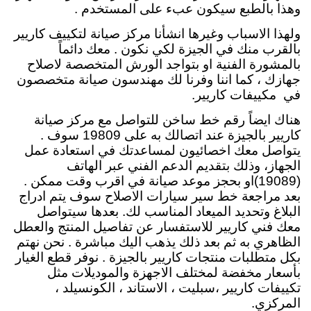
وهذا بالطبع سيكون عبء على المستخدم .
ولهذا الاسباب وغيرها انشأنا مركز صيانة لتكييف كاريير
بالقرب منك في الجيزة لكي نكون . معك دائماً
بالمشورة الفنية او بتواجد الورش المتخصصة لاصلاح
جهازك ، كما اننا وفرنا لك مهندسون صيانة متخصصون
في مكييفات كاريير.
هناك ايضاً رقم خط ساخن للتواصل مع مركز صيانة
كاريير بالجيزة عند اتصالك به على 19809 سوف .
يتواصل معك اخصائيون لمساعدتك في استعادة عمل
الجهاز، وذلك بتقديم الدعم الفني عبر الهاتف
(19089)او بحجز موعد صيانة في اقرب وقت ممكن .
بعد مراجعة خط سير سيارات الاصلاح سوف يتم ادراج
البلاغ وتحديد الميعاد المناسب لك. بعدها سيتواصل
معك فني كاريير للاستفسار عن تفاصيل المنتج والعطل
الظاهري به ثم بعد ذلك يذهب اليك مباشرة . نحن نهتم
بكل متطلبات منتجات كاريير بالجيزة . نوفر قطع الغيار
بأسعار مخفضة لمختلف الاجهزة والموديلات مثل
تكييفات
كاريير ،سبليت ، الاستاند ، الكونسيلد ،
المركزي.