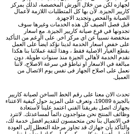
لجهازه لكن من خلال الورش المخصصة، لذلك بمركز
كاريير الجيزة. لأن بها كل المتطلبات اللازمة لأعمال
الصيانة والفحص وتجديد الاجهزة.
قبل فصل الصيف كل هذه الخدمات وغيرها سوف
تجدونها في فرع صيانة كاريير الجيزة. مع اسعار
منخفضة نسبياً عن اي مركز اخر. على الرغم من التأكيد
على خفض اسعار الخدمة لدينا نؤكد ايضاً على العمل
بقطع الغيار الاصلية فقط ، وهذا لثقة عملائنا بنا هكذا
نقدم الخدمة لأهالي الجيزة منذ سنوات طويلة. دون
مبالغة في الاسعار او تباطؤ في سرعة الاصلاح، لأننا
نعمل على اصلاح الجهاز فى نفس يوم الاتصال من
العميل.
تحدث الان معنا على رقم الخط الساخن لصيانة كاريير
بالجيزة 19089، وتعرف على المزيد حول كيفية الاعتناء
بجهازك اتصل بفريقنا الفني اعتمد علينا لأستعادة
وظائف المنتج نحن متواجدون دائماً لمساعدتك. لاتترد
في الاتصال بنا نحن متحمسون لتقديم افضل خدمة لك،
والتأكد بأن جهازك قد تجاوز مرحلة التعطل إلى العودة
للعمل بأفضل شكل ممكن. كما يمكنك ايضاً زيارتنا