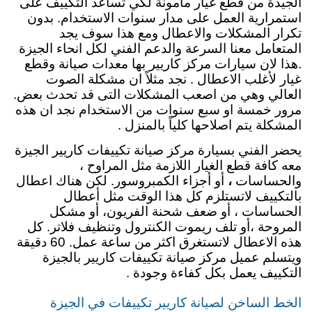
الجيدة من قطع غيار ماَمونة لكي تساعد التكييف على
استمرارية العمل على مدار سنوات الاستخدام. بدون
تكرار المشكلات والاعطال ومع هذا سوف يجد
المتعامل معنا السرعة والدعم الفني لكل انحاء الجيزة
.هذا لان سيارات مركز كاريير بها معدات صيانة وقطع
غيار لأغلب الاعطال . نجد مثلاً ان مشكلة الصوت
العالي وهي من اصعب المشكلات التى قد تحدث بعض.
مرور خمسة او سبع سنوات من الاستخدام نجد ان هذه
المشكلة يتم اصلاحها كلياً بالمنزل .
يحضر الفني بسيارة مركز صيانة تكييفات كاريير الجيزة
معه كافة قطع الغيار اللازمة مثل المراوح ،
والحساسات
،
أو أجزاء الكمبروسور.
لكن هناك اعطال
بالتكييف لاتستلزم كل هذا الوقت مثل أعطال
الحساسات ، أو ضعف شحنة الفريون، أو مشكل
المروحة ،أو تلف ريموت الكنترول وتنظيف فلاتر. كل
هذه الاعطال لاتستغرق اكثر من ساعة عمل. 60 دقيقة
ويتسلم عميل مركز صيانة تكييفات كاريير بالجيزة
التكييف يعمل بكل كفاءة وجودة .
الخط الساخن لصيانة كاريير تكييفات في الجيزة