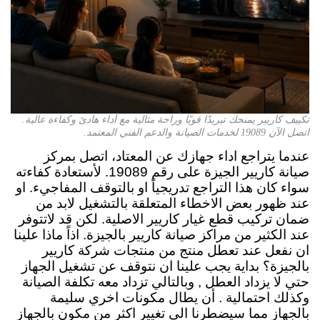
تكييف كاريير يمنحك تبريدًا قويًا وراحة مثالية مع أداء هادئ وكفاءة عالية.
اتصل الآن 19089 لخدمات الصيانة والدعم الفني المعتمد.
عندما يتراجع اداء جهازك عن المعتاد، اتصل بمركز
صيانة كاريير الجيزة على رقم 19089. لأستعادة كفاءته
سواء كان هذا التراجع تدريجياً او بالتوقف المفاجيء. او
عند ظهور بعض الاخطاء المتعلقة بالتشغيل لابد من
ضمان تركيب قطع غيار كاريير الاصلية. لكن قد لاتتوفر
عند الكثير من مراكز صيانة كاريير بالجيزة. اذاً ماذا علينا
ان نفعل عند تعطل منتج من منتجات شركة كاريير
بالجيزة؟ بداية يجب علينا ان نتوقف عن تشغيل الجهاز
حتي لا يزداد العطل , وبالتالي تزداد معه تكلفة الصيانة
وكذلك احتمالية . أن يطال مكونات اخري سليمة
بالجهاز مما سيضطرنا الى تغيير اكثر من مكون بالجهاز